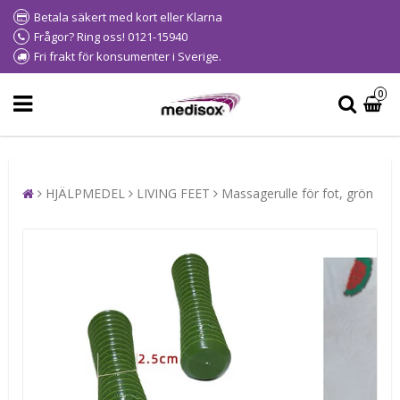
Betala säkert med kort eller Klarna
Frågor? Ring oss! 0121-15940
Fri frakt för konsumenter i Sverige.
0
HJÄLPMEDEL
LIVING FEET
Massagerulle för fot, grön